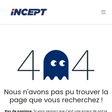
Se rendre au contenu
Erreur 404
Nous n'avons pas pu trouver la
page que vous recherchez !
Pas de panique.
Si vous pensez que c'est une erreur de notre