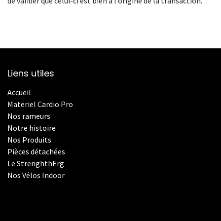
de valider que celui-ci est bien à l’origine de la transaction.
Liens utiles
Accueil
Materiel Cardio Pro
Nos rameurs
Notre histoire
Nos Produits
Pièces détachées
Le StrenghthErg
Nos
V
élos Indoor