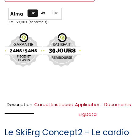
Options de paiement disponibles
3x
4x
10x
3 x 368,00 € (sans frais)
Informations sur le plan de paiement sélectionné
Description
Caractéristiques
Application
Documents
ErgData
Le SkiErg Concept2 - Le cardio