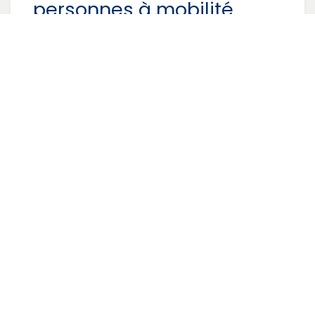
personnes à mobilité
réduite
Le SkiErg se pratique assis ou debout — compatible
fauteuil roulant avec la plateforme Large. La
résistance à air s'adapte à l'effort sans réglage
manuel, ce qui le rend accessible à tous les niveaux
et toutes les conditions physiques.