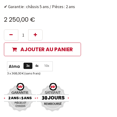
✔ Garantie : châssis 5 ans / Pièces : 2 ans
2 250,00
€
AJOUTER AU PANIER
Options de paiement disponibles
3x
4x
10x
3 x 368,00 € (sans frais)
Informations sur le plan de paiement sélectionné