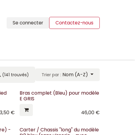
Se connecter
Contactez-nous
ION
BLOG
CONTACTS
Nom (A-Z)
(141 trouvés)
Trier par :
ied
Bras complet (Bleu) pour modèle
E GRIS
3,50
€
46,00
€
re) -
Carter / Chassis "long" du modèle