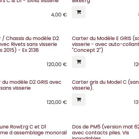
s C & D1 - SANS visserie
BikeErg
4,00
€
r / Chassis du modèle D2
Carter du Modèle E GRIS (s
vec Rivets sans visserie
visserie - avec auto-collan
s 2015) - Ex 2138
"Concept 2")
120,00
€
1
r du modèle D2 GRIS avec
Carter gris du Model C (san
 sans visserie
visserie).
120,00
€
1
lune RowErg C et D1
Dos de PM5 (version mat 62
ème d assemblage monorail
avec contacts piles. Vis
inoxydables