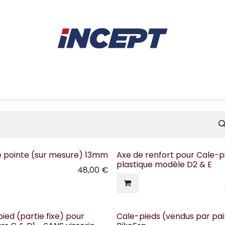
E
AVIRON
PIÈCES DÉTACHÉES
CONSEILS
LOCAT
e pointe (sur mesure) 13mm
Axe de renfort pour Cale-p
plastique modèle D2 & E
48,00
€
ied (partie fixe) pour
Cale-pieds (vendus par pai