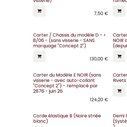
visserie)
rameur
7,50
€
Carter / Chassis du modèle D - <
Carte
8/06 - (sans visserie - SANS
NOIR a
marquage "Concept 2")
(depui
130,00
€
Carter du Modèle E NOIR (sans
Carte
visserie - avec auto-collant
Rivets
"Concept 2") - remplacé par
2876 - juin 26
124,20
€
Corde élastique B (Noire striée
Demi 
blanc)
(Syst
)