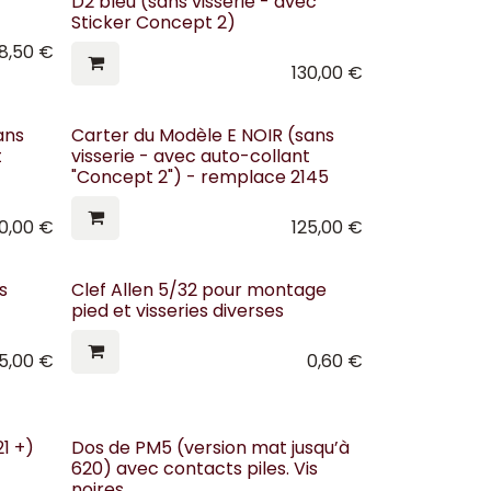
D2 bleu (sans visserie - avec
Sticker Concept 2)
8,50
€
130,00
€
ans
Carter du Modèle E NOIR (sans
t
visserie - avec auto-collant
"Concept 2") - remplace 2145
20,00
€
125,00
€
s
Clef Allen 5/32 pour montage
pied et visseries diverses
35,00
€
0,60
€
1 +)
Dos de PM5 (version mat jusqu’à
620) avec contacts piles. Vis
noires