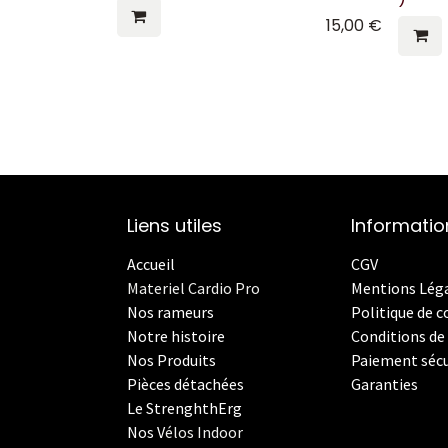
15,00
€
Liens utiles
Informatio
Accueil
CGV
Materiel Cardio Pro
Mentions Lég
Nos rameurs
Politique de c
Notre histoire
Conditions de 
Nos Produits
Paiement sécu
Pièces détachées
Garanties
Le StrenghthErg
Nos
V
élos Indoor