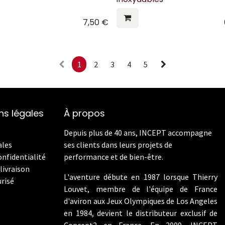
7,50
€
1
2
3
4
5
ns légales
À propos
Depuis plus de 40 ans, INCEPT accompagne
ales
ses clients dans leurs projets de
onfidentialité
performance et de bien-être.
livraison
L'aventure débute en 1987 lorsque Thierry
risé
Louvet, membre de l'équipe de France
d'aviron aux Jeux Olympiques de Los Angeles
en 1984, devient le distributeur exclusif de