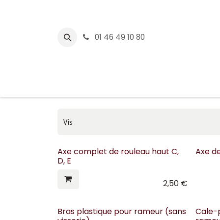
Se rendre au contenu
01 46 49 10 80
CONCEPT2
WATTBIK
Axe complet de rouleau haut C,
Axe d
D, E
2,50
€
Bras plastique pour rameur (sans
Cale-p