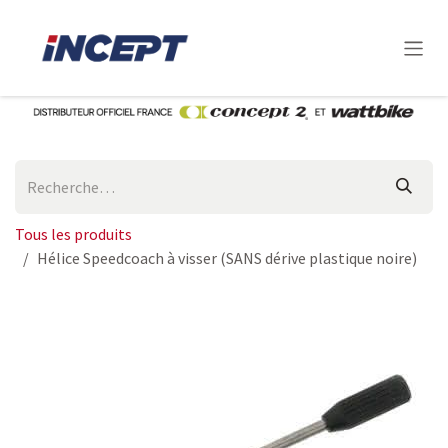
Se rendre au contenu
Tous les produits
Hélice Speedcoach à visser (SANS dérive plastique noire)