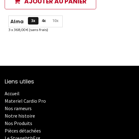
AJOUTER AU PANIER
Options de paiement disponibles
3x
4x
10x
3 x 368,00 € (sans frais)
Informations sur le plan de paiement sélectionné
Liens utiles
Accueil
Materiel Cardio Pro
Nos rameurs
Notre histoire
Nos Produits
Pièces détachées
Le StrenghthErg