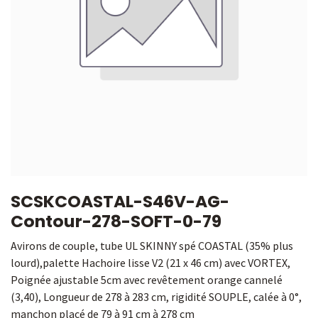
SCSKCOASTAL-S46V-AG-
Contour-278-SOFT-0-79
Avirons de couple, tube UL SKINNY spé COASTAL (35% plus
lourd),palette Hachoire lisse V2 (21 x 46 cm) avec VORTEX,
Poignée ajustable 5cm avec revêtement orange cannelé
(3,40), Longueur de 278 à 283 cm, rigidité SOUPLE, calée à 0°,
manchon placé de 79 à 91 cm à 278 cm