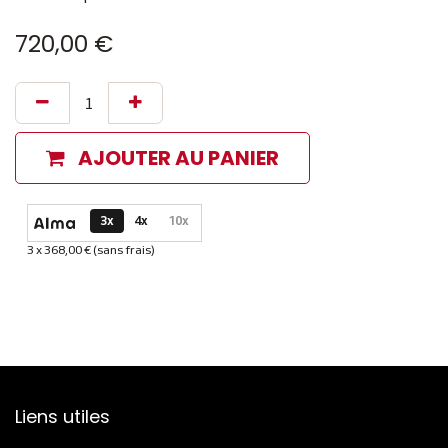
720,00
€
AJOUTER AU PANIER
Options de paiement disponibles
3x
4x
10x
3 x 368,00 € (sans frais)
Informations sur le plan de paiement sélectionné
Liens utiles