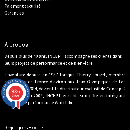
Paiement sécurisé
Garanties
À propos
Depuis plus de 40 ans, INCEPT accompagne ses clients dans
leurs projets de performance et de bien-être.
L'aventure débute en 1987 lorsque Thierry Louvet, membre
de l'équipe de France d'aviron aux Jeux Olympiques de Los
Angeles en 1984, devient le distributeur exclusif de Concept2
9.8
/10
en France. En 2009, INCEPT enrichit son offre en intégrant
380 avis
les vélos de performance Wattbike.
Rejoignez-nous