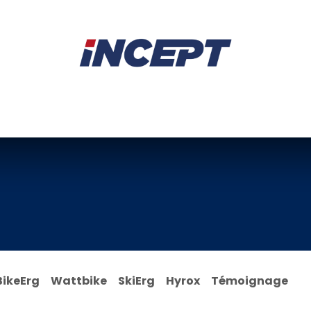
E
AVIRON
PIÈCES DÉTACHÉES
CONSEILS
LOCAT
BikeErg
Wattbike
SkiErg
Hyrox
Témoignage