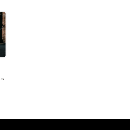
:
les