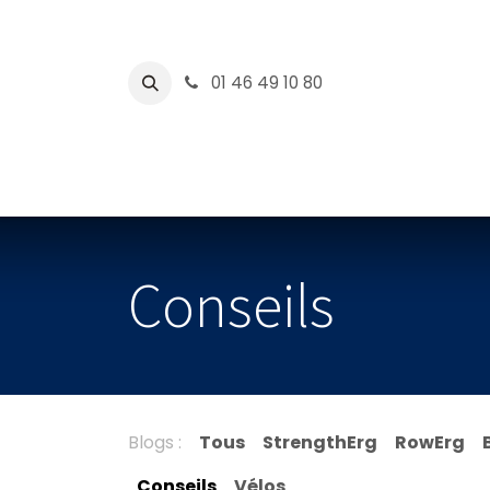
Se rendre au contenu
01 46 49 10 80
CONCEPT2
WATTBIK
Conseils
Blogs :
Tous
​StrengthErg
RowErg
Conseils
Vélos