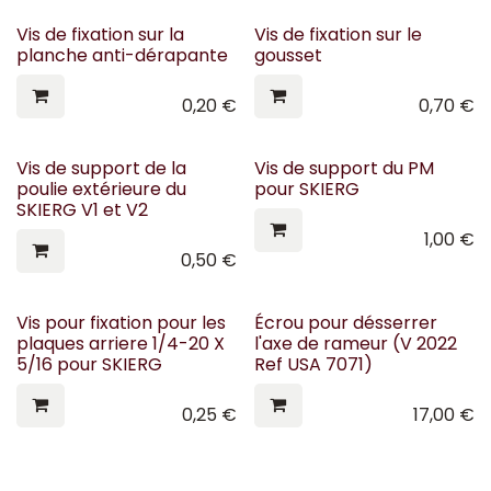
Vis de fixation sur la
Vis de fixation sur le
planche anti-dérapante
gousset
0,20
€
0,70
€
Vis de support de la
Vis de support du PM
poulie extérieure du
pour SKIERG
SKIERG V1 et V2
1,00
€
0,50
€
Vis pour fixation pour les
Écrou pour désserrer
plaques arriere 1/4-20 X
l'axe de rameur (V 2022
5/16 pour SKIERG
Ref USA 7071)
0,25
€
17,00
€