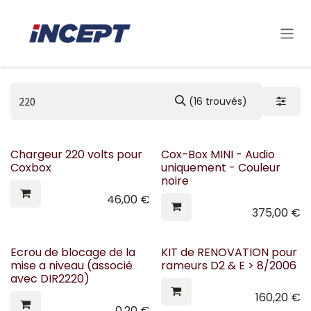
Se rendre au contenu
(16 trouvés)
Chargeur 220 volts pour
Cox-Box MINI - Audio
Coxbox
uniquement - Couleur
noire
46,00
€
375,00
€
Ecrou de blocage de la
KIT de RENOVATION pour
mise a niveau (associé
rameurs D2 & E > 8/2006
avec DIR2220)
160,20
€
0,20
€