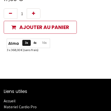
AJOUTER AU PANIER
Options de paiement disponibles
3x
4x
10x
3 x 368,00 € (sans frais)
Informations sur le plan de paiement sélectionné
Liens utiles
Accueil
Materiel Cardio Pro