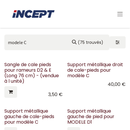
Se rendre au contenu
(75 trouvés)
Sangle de cale pieds
Support métallique droit
pour rameurs D2 & E
de cale-pieds pour
(Long 76 cm) - (vendue
modèle C
à l unité)
40,00
€
3,50
€
Support métallique
Support métallique
gauche de cale-pieds
gauche de pied pour
pour modèle C
MODELE D1