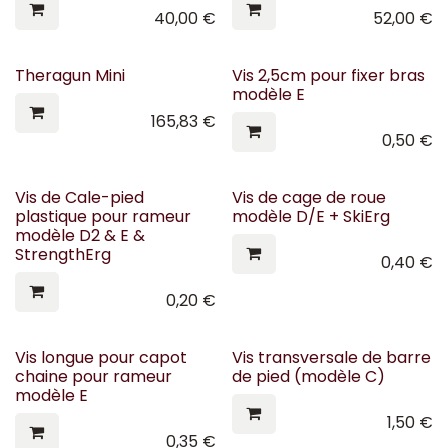
40,00
€
52,00
€
Theragun Mini
Vis 2,5cm pour fixer bras
modèle E
165,83
€
0,50
€
Vis de Cale-pied
Vis de cage de roue
plastique pour rameur
modèle D/E + SkiErg
modèle D2 & E &
StrengthErg
0,40
€
0,20
€
Vis longue pour capot
Vis transversale de barre
chaine pour rameur
de pied (modèle C)
modèle E
1,50
€
0,35
€