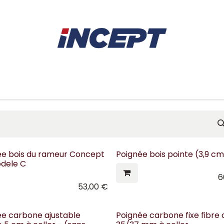
E
AVIRON
PIÈCES DÉTACHÉES
CONSEILS
LOCAT
ée bois du rameur Concept
Poignée bois pointe (3,9 cm
odele C
6
53,00
€
ée carbone ajustable
Poignée carbone fixe fibre