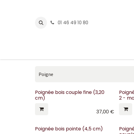
Se rendre au contenu
01 46 49 10 80
CONCEPT2
WATTBIK
Poignée bois couple fine (3,20
Poign
cm)
2 - m
37,00
€
Poignée bois pointe (4,5 cm)
Poign