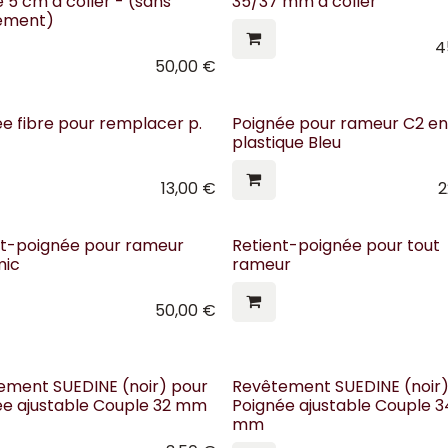
 5 cm à coller - (sans
35/37 mm à coller
ement)
4
50,00
€
e fibre pour remplacer p.
Poignée pour rameur C2 en
plastique Bleu
13,00
€
2
nt-poignée pour rameur
Retient-poignée pour tout
mic
rameur
50,00
€
ement SUEDINE (noir) pour
Revêtement SUEDINE (noir)
ée ajustable Couple 32 mm
Poignée ajustable Couple 3
mm