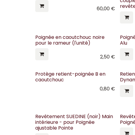
couple
revêt
60,00
€
Poignée en caoutchouc noire
Poigné
pour le rameur (l'unité)
Alu
2,50
€
Protège retient-poignée B en
Retie
caoutchouc
Dyna
0,80
€
Revêtement SUEDINE (noir) Main
Revêt
intérieure - pour Poignée
Poign
ajustable Pointe