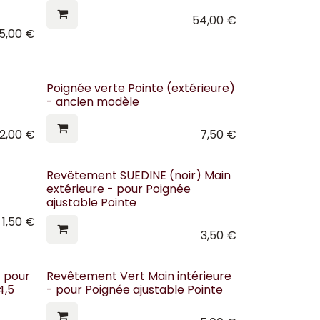
54,00
€
5,00
€
Poignée verte Pointe (extérieure)
- ancien modèle
2,00
€
7,50
€
Revêtement SUEDINE (noir) Main
extérieure - pour Poignée
ajustable Pointe
1,50
€
3,50
€
 pour
Revêtement Vert Main intérieure
4,5
- pour Poignée ajustable Pointe