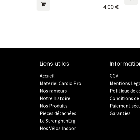
4,00
€
Liens utiles
Informatio
Accueil
CGV
Materiel Cardio Pro
Mentions Lég
Nos rameurs
Politique de c
Notre histoire
Conditions de 
Nos Produits
Paiement sécu
Pièces détachées
Garanties
Le StrenghthErg
Nos
V
élos Indoor