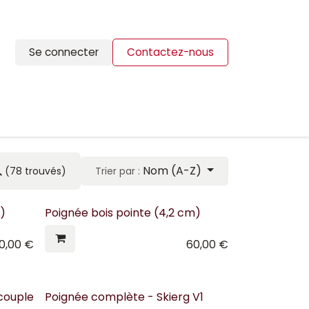
Se connecter
Contactez-nous
ION
BLOG
CONTACTS
Nom (A-Z)
(78 trouvés)
Trier par :
)
Poignée bois pointe (4,2 cm)
0,00
€
60,00
€
 couple
Poignée complète - Skierg V1