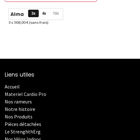
Options de paiement disponibles
3x
4x
10x
3 x 368,00 € (sans frais)
Informations sur le plan de paiement sélectionné
Liens utiles
Accueil
Materiel Cardio Pro
Nos rameurs
Notre histoire
Nos Produits
Pièces détachées
Le StrenghthErg
Nos
V
élos Indoor