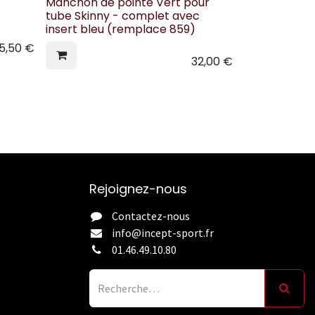
Manchon de pointe Vert pour
tube Skinny - complet avec
insert bleu (remplace 859)
5,50
€
32,00
€
Rejoignez-nous
Contactez-nous
info@incept-sport.fr
01.46.49.10.80