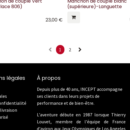
on de couple Vert
Manchon de couple blanc
lace 806)
(supérieure)-Languette
23,00
€
1
2
ns légales
À propos
Depuis plus de 40 ans, INCEPT accompagne
ales
ses clients dans leurs projets de
onfidentialité
performance et de bien-être.
livraison
L'aventure débute en 1987 lorsque Thierry
risé
Louvet, membre de l'équipe de France
d'aviron aux Jeux Olympiques de Los Angeles