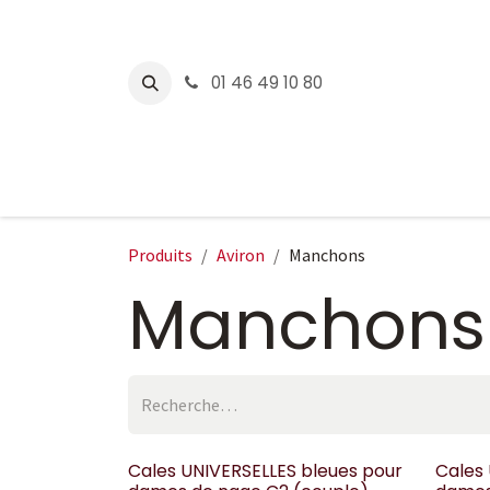
Se rendre au contenu
01 46 49 10 80
CONCEPT2
WATTBIK
Produits
Aviron
Manchons
Manchons
Cales UNIVERSELLES bleues pour
Cales