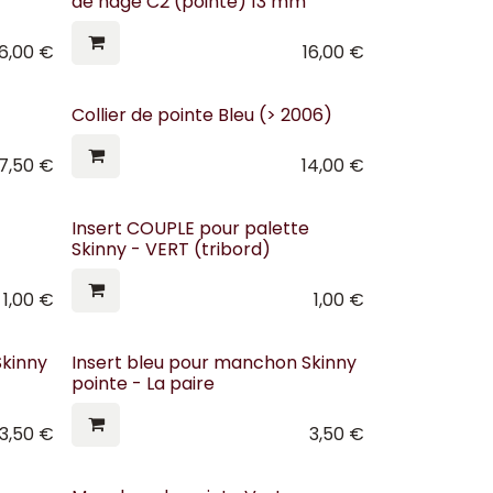
de nage C2 (pointe) 13 mm
16,00
€
16,00
€
Collier de pointe Bleu (> 2006)
7,50
€
14,00
€
Insert COUPLE pour palette
Skinny - VERT (tribord)
1,00
€
1,00
€
Skinny
Insert bleu pour manchon Skinny
pointe - La paire
3,50
€
3,50
€