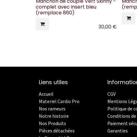
Manchon de couple Vert Skinny -
Manch
complet avec insert bleu
(remp
(remplace 860)
30,00
€
Liens utiles
Informatio
Accueil
CGV
Materiel Cardio Pro
Mentions Lég
Nos rameurs
Politique de c
Notre histoire
Conditions de 
Nos Produits
Paiement sécu
Pièces détachées
Garanties