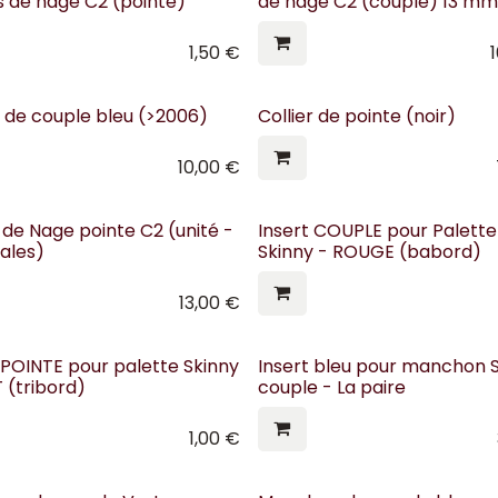
 de nage C2 (pointe)
de nage C2 (couple) 13 mm
1,50
€
r de couple bleu (>2006)
Collier de pointe (noir)
10,00
€
de Nage pointe C2 (unité -
Insert COUPLE pour Palette
ales)
Skinny - ROUGE (babord)
13,00
€
 POINTE pour palette Skinny
Insert bleu pour manchon 
 (tribord)
couple - La paire
1,00
€