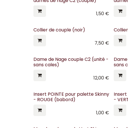
dames de nage C2 (couple)
dames
1,50
€
Collier de couple (noir)
Collie
7,50
€
Dame de Nage couple C2 (unité -
Dame 
sans cales)
sans c
12,00
€
Insert POINTE pour palette Skinny
Insert
- ROUGE (babord)
- VERT
1,00
€