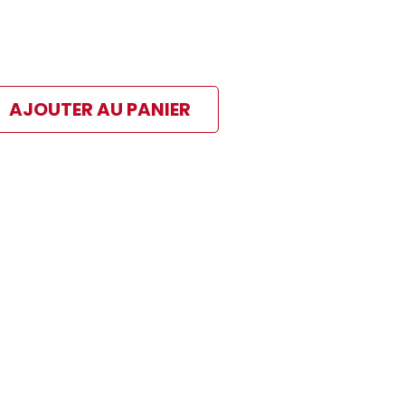
AJOUTER AU PANIER
ibles
 paiement sélectionné