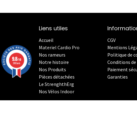
Liens utiles
Informatio
Accueil
CGV
Materiel Cardio Pro
Mentions Lég
Nos rameurs
Politique de c
9.8
/10
Notre histoire
Conditions de 
380 avis
Nos Produits
Paiement sécu
Pièces détachées
Garanties
Le StrenghthErg
Nos
V
élos Indoor