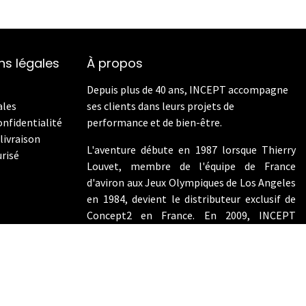
ns légales
À propos
Depuis plus de 40 ans, INCEPT accompagne
ales
ses clients dans leurs projets de
onfidentialité
performance et de bien-être.
livraison
L'aventure débute en 1987 lorsque Thierry
risé
Louvet, membre de l'équipe de France
d'aviron aux Jeux Olympiques de Los Angeles
en 1984, devient le distributeur exclusif de
Concept2 en France. En 2009, INCEPT
enrichit son offre en intégrant les vélos de
performance Wattbike.