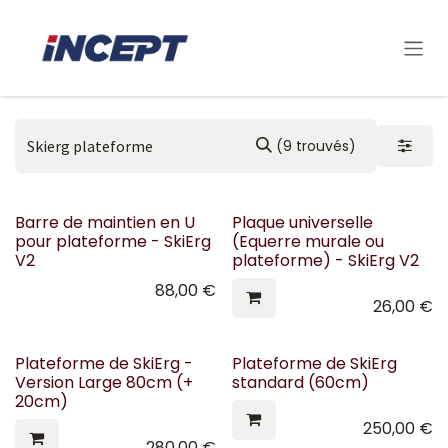
Se rendre au contenu
(9 trouvés)
Barre de maintien en U
Plaque universelle
pour plateforme - SkiErg
(Equerre murale ou
V2
plateforme) - SkiErg V2
88,00
€
26,00
€
Plateforme de SkiErg -
Plateforme de SkiErg
Version Large 80cm (+
standard (60cm)
20cm)
250,00
€
280,00
€