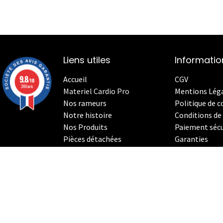
Liens utiles
Informatio
9.8
Accueil
CGV
/10
380 avis
Materiel Cardio Pro
Mentions Lég
Nos rameurs
Politique de c
Notre histoire
Conditions de 
Nos Produits
Paiement sécu
Pièces détachées
Garanties
Le StrenghthErg
Nos
V
élos Indoor