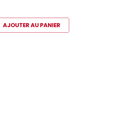
AJOUTER AU PANIER
ibles
 paiement sélectionné