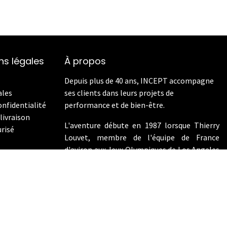
ns légales
À propos
Depuis plus de 40 ans, INCEPT accompagne
ales
ses clients dans leurs projets de
onfidentialité
performance et de bien-être.
livraison
L'aventure débute en 1987 lorsque Thierry
risé
Louvet, membre de l'équipe de France
d'aviron aux Jeux Olympiques de Los Angeles
en 1984, devient le distributeur exclusif de
Concept2 en France. En 2009, INCEPT
enrichit son offre en intégrant les vélos de
performance Wattbike.