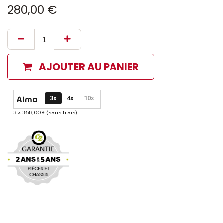
280,00
€
AJOUTER AU PANIER
Options de paiement disponibles
3x
4x
10x
3 x 368,00 € (sans frais)
Informations sur le plan de paiement sélectionné