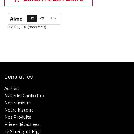
Options de paiement disponibles
3x
4x
10x
3 x 368,00 € (sans frais)
Informations sur le plan de paiement sélectionné
Liens utiles
Accueil
Materiel Cardio Pro
Nos rameurs
Notre histoire
Nos Produits
Pièces détachées
Le StrenghthErg