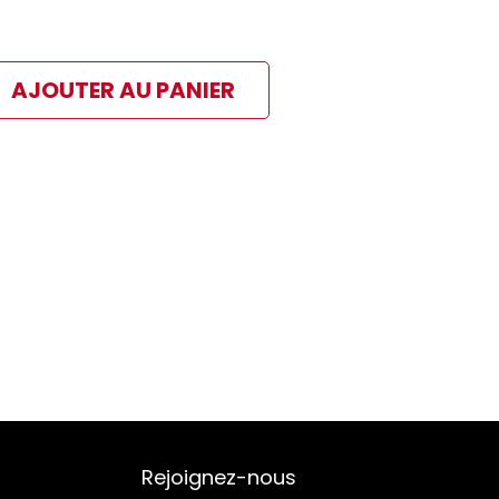
AJOUTER AU PANIER
ibles
 paiement sélectionné
Rejoignez-nous