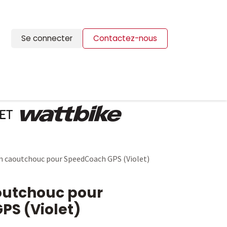
Se connecter
Contactez-nous
ION
BLOG
CONTACTS
n caoutchouc pour SpeedCoach GPS (Violet)
outchouc pour
S (Violet)