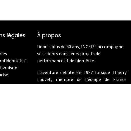
ns légales
À propos
Depuis plus de 40 ans, INCEPT accompagne
ales
ses clients dans leurs projets de
onfidentialité
performance et de bien-être.
livraison
L'aventure débute en 1987 lorsque Thierry
risé
Louvet, membre de l'équipe de France
d'aviron aux Jeux Olympiques de Los Angeles
en 1984, devient le distributeur exclusif de
Concept2 en France. En 2009, INCEPT
enrichit son offre en intégrant les vélos de
performance Wattbike.