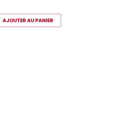
AJOUTER AU PANIER
ibles
 paiement sélectionné