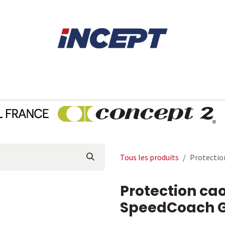
E
AVIRON
PIÈCES DÉTACHÉES
CONSEILS
LOCAT
Tous les produits
Protectio
Protection ca
SpeedCoach GP