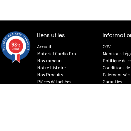
Liens utiles
Informatio
9.8
/10
Accueil
CGV
380 avis
Materiel Cardio Pro
Mentions Lég
Nos rameurs
Politique de c
Notre histoire
Conditions de 
Nos Produits
Paiement sécu
Pièces détachées
Garanties
Le StrenghthErg
Nos
V
élos Indoor