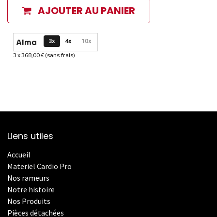
AJOUTER AU PANIER
Options de paiement disponibles
3x
4x
10x
3 x 368,00 € (sans frais)
Informations sur le plan de paiement sélectionné
Liens utiles
Accueil
Materiel Cardio Pro
Nos rameurs
Notre histoire
Nos Produits
Pièces détachées