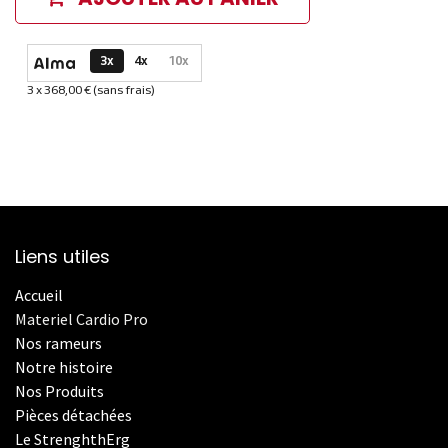
Options de paiement disponibles
3x
4x
10x
3 x 368,00 € (sans frais)
Informations sur le plan de paiement sélectionné
Liens utiles
Accueil
Materiel Cardio Pro
Nos rameurs
Notre histoire
Nos Produits
Pièces détachées
Le StrenghthErg