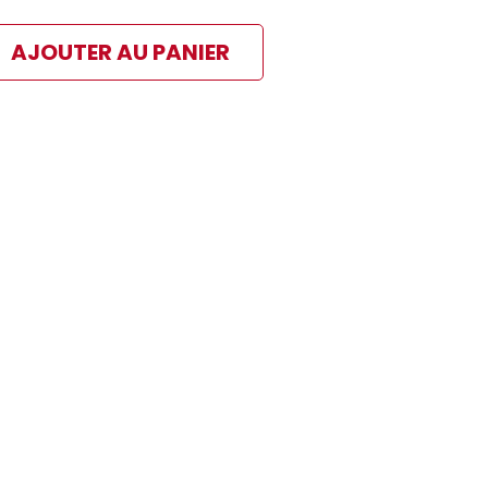
AJOUTER AU PANIER
ibles
 paiement sélectionné