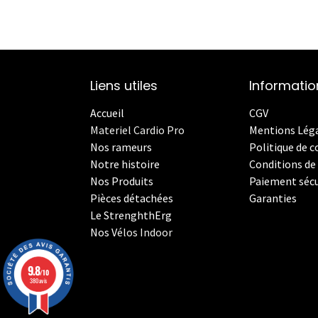
Liens utiles
Informatio
Accueil
CGV
Materiel Cardio Pro
Mentions Lég
Nos rameurs
Politique de c
Notre histoire
Conditions de 
Nos Produits
Paiement sécu
Pièces détachées
Garanties
Le StrenghthErg
Nos
V
élos Indoor
9.8
/10
380 avis