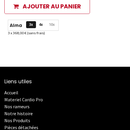
AJOUTER AU PANIER
Options de paiement disponibles
3x
4x
10x
3 x 368,00 € (sans frais)
Informations sur le plan de paiement sélectionné
Liens utiles
Accueil
Materiel Cardio Pro
Nos rameurs
Notre histoire
Nos Produits
Pièces détachées