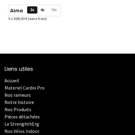
Options de paiement disponibles
3x
4x
10x
3 x 368,00 € (sans frais)
Informations sur le plan de paiement sélectionné
Liens utiles
Accueil
Materiel Cardio Pro
Nos rameurs
Notre histoire
Nos Produits
Pièces détachées
Le StrenghthErg
Nos
V
élos Indoor