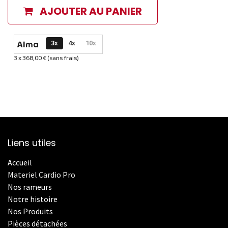
AJOUTER AU PANIER
Options de paiement disponibles
3x
4x
10x
3 x 368,00 € (sans frais)
Informations sur le plan de paiement sélectionné
Liens utiles
Accueil
Materiel Cardio Pro
Nos rameurs
Notre histoire
Nos Produits
Pièces détachées