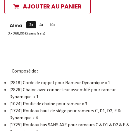
AJOUTER AU PANIER
Options de paiement disponibles
3x
4x
10x
3 x 368,00 € (sans frais)
Informations sur le plan de paiement sélectionné
​Composé de :
[2818] Corde de rappel pour Rameur Dynamique x 1
[2826] Chaine avec connecteur assemblé pour rameur
Dynamique x 1
[1024] Poulie de chaine pour rameur x 3
[1724] Rouleau haut de siège pour rameurs C, D1, D2, E &
Dynamique x 4
[1725] Rouleau bas SANS AXE pour rameurs C & D1 & D2 & E &