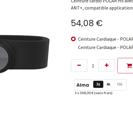
Ceinture cardio POLAR H9 avec
ANT+, compatible application
54,08
€
Ceinture Cardiaque - POLA
Ceinture Cardiaque - POLA
Options de paiement dispon
3x
4x
10x
3 x 368,00 € (sans frais)
Informations sur le plan de