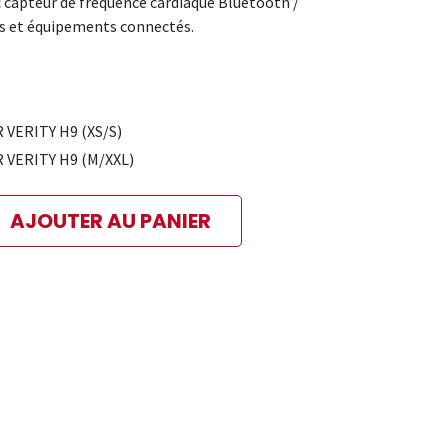
 capteur de fréquence cardiaque Bluetooth /
s et équipements connectés.
R VERITY H9 (XS/S)
R VERITY H9 (M/XXL)
AJOUTER AU PANIER
ibles
 paiement sélectionné