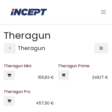
Se rendre au contenu
Theragun
Theragun
Theragun Mini
Theragun Prime
165,83
€
249,17
€
Theragun Pro
457,50
€