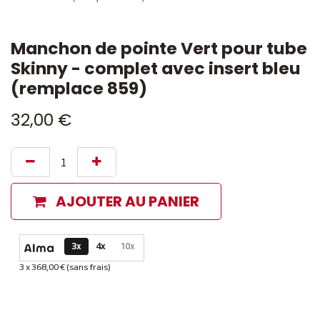
Manchon de pointe Vert pour tube
Skinny - complet avec insert bleu
(remplace 859)
32,00
€
AJOUTER AU PANIER
Options de paiement disponibles
3x
4x
10x
3 x 368,00 € (sans frais)
Informations sur le plan de paiement sélectionné