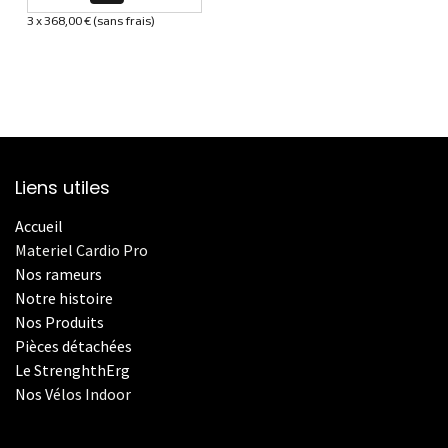
3 x 368,00 € (sans frais)
Informations sur le plan de paiement sélectionné
Liens utiles
Accueil
Materiel Cardio Pro
Nos rameurs
Notre histoire
Nos Produits
Pièces détachées
Le StrenghthErg
Nos
V
élos Indoor