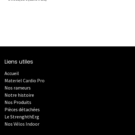
Informations sur le plan de paiement sélectionné
Liens utiles
Accueil
Materiel Cardio Pro
Nos rameurs
Notre histoire
Nos Produits
Pièces détachées
Le StrenghthErg
Nos
V
élos Indoor