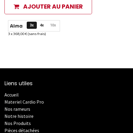
AJOUTER AU PANIER
Options de paiement disponibles
3x
4x
10x
3 x 368,00 € (sans frais)
Informations sur le plan de paiement sélectionné
Liens utiles
Accueil
Materiel Cardio Pro
Nos rameurs
Notre histoire
Nos Produits
Pièces détachées