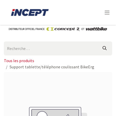
Se rendre au contenu
Tous les produits
Support tablette/téléphone coulissant BikeErg