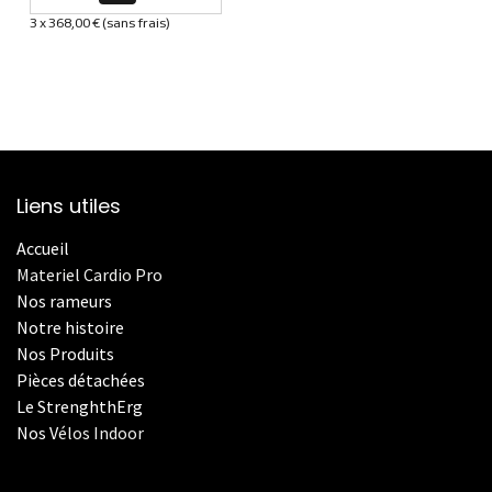
3 x 368,00 € (sans frais)
Informations sur le plan de paiement sélectionné
Liens utiles
Accueil
Materiel Cardio Pro
Nos rameurs
Notre histoire
Nos Produits
Pièces détachées
Le StrenghthErg
Nos
V
élos Indoor