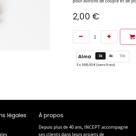
pour avirons de couple et de p
2,00
€
Options de paiement dispon
3x
4x
10x
3 x 368,00 € (sans frais)
Informations sur le plan de
ns légales
À propos
Depuis plus de 40 ans, INCEPT accompagne
ales
ses clients dans leurs projets de