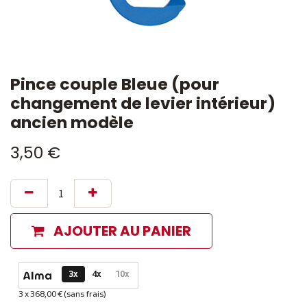
Pince couple Bleue (pour
changement de levier intérieur)
ancien modèle
3,50
€
AJOUTER AU PANIER
Options de paiement disponibles
3x
4x
10x
3 x 368,00 € (sans frais)
Informations sur le plan de paiement sélectionné