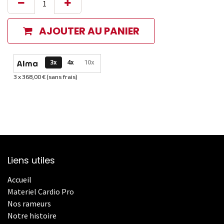
AJOUTER AU PANIER
Options de paiement disponibles
3x
4x
10x
3 x 368,00 € (sans frais)
Informations sur le plan de paiement sélectionné
Liens utiles
Accueil
Materiel Cardio Pro
Nos rameurs
Notre histoire