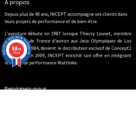
À propos
Depuis plus de 40 ans, INCEPT accompagne ses clients dans
leurs projets de performance et de bien-être.
L'aventure débute en 1987 lorsque Thierry Louvet, membre
de l'équipe de France d'aviron aux Jeux Olympiques de Los
9.8
Angeles en 1984, devient le distributeur exclusif de Concept2
/10
380 avis
en France. En 2009, INCEPT enrichit son offre en intégrant
les vélos de performance Wattbike.
Rejoignez-nous
Contactez-nous
info@incept-sport.fr
01.46.49.10.80