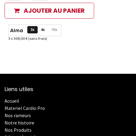
AJOUTER AU PANIER
Options de paiement disponibles
3x
4x
10x
3 x 368,00 € (sans frais)
Informations sur le plan de paiement sélectionné
Liens utiles
Accueil
Materiel Cardio Pro
Nos rameurs
Notre histoire
Nos Produits