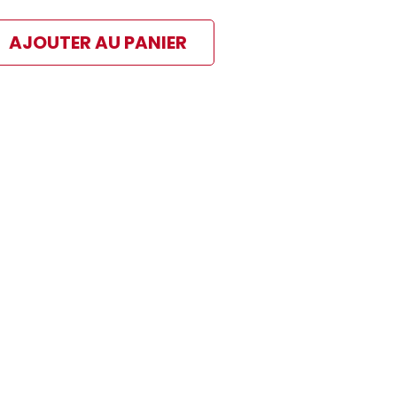
AJOUTER AU PANIER
ibles
 paiement sélectionné