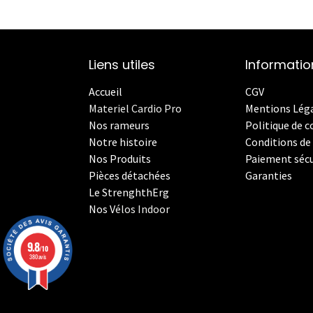
Liens utiles
Informatio
Accueil
CGV
Materiel Cardio Pro
Mentions Lég
Nos rameurs
Politique de c
Notre histoire
Conditions de 
Nos Produits
Paiement sécu
Pièces détachées
Garanties
Le StrenghthErg
Nos
V
élos Indoor
9.8
/10
380 avis