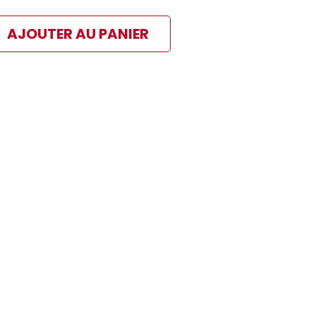
AJOUTER AU PANIER
ibles
 paiement sélectionné