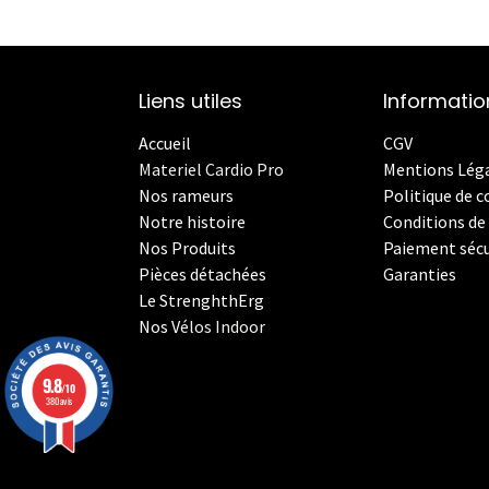
Liens utiles
Informatio
Accueil
CGV
Materiel Cardio Pro
Mentions Lég
Nos rameurs
Politique de c
Notre histoire
Conditions de 
Nos Produits
Paiement sécu
Pièces détachées
Garanties
Le StrenghthErg
Nos
V
élos Indoor
9.8
/10
380 avis