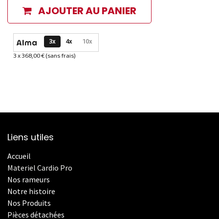
AJOUTER AU PANIER
Options de paiement disponibles
3x
4x
10x
3 x 368,00 € (sans frais)
Informations sur le plan de paiement sélectionné
Liens utiles
Accueil
Materiel Cardio Pro
Nos rameurs
Notre histoire
Nos Produits
Pièces détachées