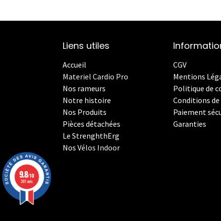
Liens utiles
Informatio
Accueil
CGV
Materiel Cardio Pro
Mentions Lég
Nos rameurs
Politique de c
Notre histoire
Conditions de 
Nos Produits
Paiement sécu
Pièces détachées
Garanties
Le StrenghthErg
Nos
V
élos Indoor
9.8
/10
381 avis