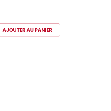
AJOUTER AU PANIER
ibles
 paiement sélectionné