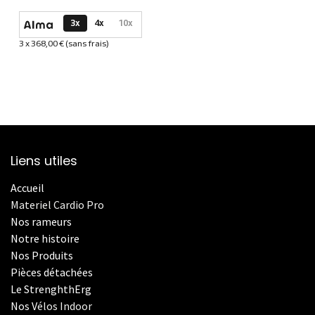
Options de paiement disponibles
3x
4x
10x
3 x 368,00 € (sans frais)
Informations sur le plan de paiement sélectionné
Liens utiles
Accueil
Materiel Cardio Pro
Nos rameurs
Notre histoire
Nos Produits
Pièces détachées
Le StrenghthErg
Nos
V
élos Indoor