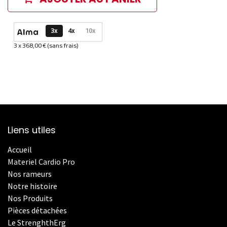
Options de paiement disponibles
3x
4x
10x
3 x 368,00 € (sans frais)
Informations sur le plan de paiement sélectionné
Liens utiles
Accueil
Materiel Cardio Pro
Nos rameurs
Notre histoire
Nos Produits
Pièces détachées
Le StrenghthErg