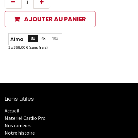
AJOUTER AU PANIER
Options de paiement disponibles
3x
4x
10x
3 x 368,00 € (sans frais)
Informations sur le plan de paiement sélectionné
Liens utiles
Accueil
Materiel Cardio Pro
Nos rameurs
Notre histoire