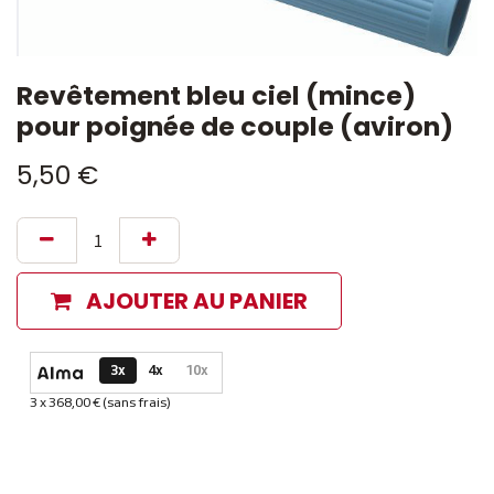
Revêtement bleu ciel (mince)
pour poignée de couple (aviron)
5,50
€
AJOUTER AU PANIER
Options de paiement disponibles
3x
4x
10x
3 x 368,00 € (sans frais)
Informations sur le plan de paiement sélectionné