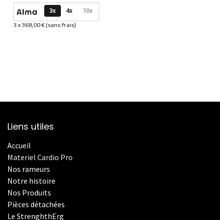
Options de paiement disponibles
3x
4x
10x
3 x 368,00 € (sans frais)
Informations sur le plan de paiement sélectionné
Liens utiles
Accueil
Materiel Cardio Pro
Nos rameurs
Notre histoire
Nos Produits
Pièces détachées
Le StrenghthErg