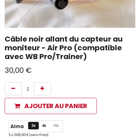
Câble noir allant du capteur au
moniteur - Air Pro (compatible
avec WB Pro/Trainer)
30,00
€
AJOUTER AU PANIER
Options de paiement disponibles
3x
4x
10x
3 x 368,00 € (sans frais)
Informations sur le plan de paiement sélectionné